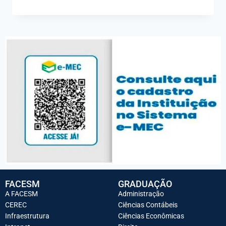
FACESM
GRADUAÇÃO
A FACESM
Administração
CEREC
Ciências Contábeis
Infraestrutura
Ciências Econômicas