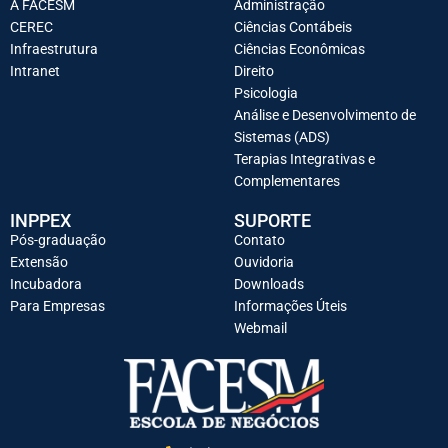
A FACESM
Administração
CEREC
Ciências Contábeis
Infraestrutura
Ciências Econômicas
Intranet
Direito
Psicologia
Análise e Desenvolvimento de
Sistemas (ADS)
Terapias Integrativas e
Complementares
INPPEX
SUPORTE
Pós-graduação
Contato
Extensão
Ouvidoria
Incubadora
Downloads
Para Empresas
Informações Úteis
Webmail