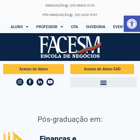
GRADUAÇÃO
(35) 98802-0125
Abrir 
PÓS-GRADUAÇÃO
(35) 3629-5707
ALUNO
PROFESSOR
CPA
OUVIDORIA
EVENTOS
Acesso do Aluno
Acesso do Aluno EAD
Pós-graduação em:
Finanças e