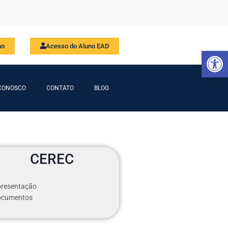
no
Acesso do Aluno EAD
Abrir 
CONOSCO
CONTATO
BLOG
CEREC
resentação
ocumentos