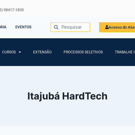
5) 98417-1830
Acesso do Alu
ORIA
EVENTOS
CURSOS
EXTENSÃO
PROCESSOS SELETIVOS
TRABALHE 
Itajubá HardTech