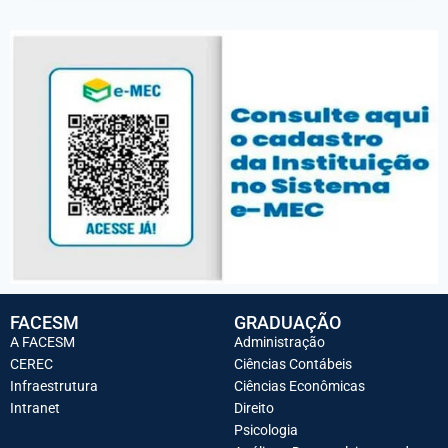
FACESM
GRADUAÇÃO
A FACESM
Administração
CEREC
Ciências Contábeis
Infraestrutura
Ciências Econômicas
Intranet
Direito
Psicologia