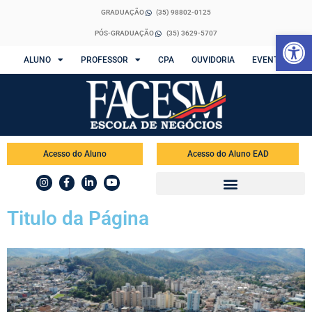
GRADUAÇÃO
(35) 98802-0125
Abrir 
PÓS-GRADUAÇÃO
(35) 3629-5707
ALUNO
PROFESSOR
CPA
OUVIDORIA
EVENTOS
Acesso do Aluno
Acesso do Aluno EAD
Titulo da Página