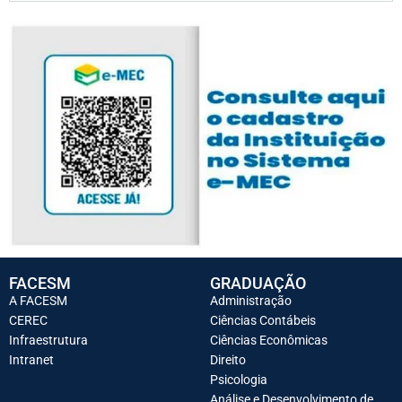
FACESM
GRADUAÇÃO
A FACESM
Administração
CEREC
Ciências Contábeis
Infraestrutura
Ciências Econômicas
Intranet
Direito
Psicologia
Análise e Desenvolvimento de