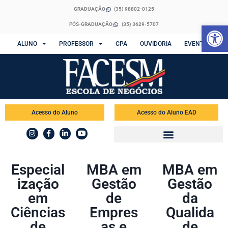
GRADUAÇÃO
(35) 98802-0125
Abrir 
PÓS-GRADUAÇÃO
(35) 3629-5707
ALUNO
PROFESSOR
CPA
OUVIDORIA
EVENTOS
Acesso do Aluno
Acesso do Aluno EAD
Especial
MBA em
MBA em
ização
Gestão
Gestão
em
de
da
Ciências
Empres
Qualida
de
as e
de