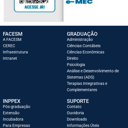
FACESM
GRADUAÇÃO
A FACESM
Administração
CEREC
Ciências Contábeis
Infraestrutura
Ciências Econômicas
Intranet
Direito
Psicologia
Análise e Desenvolvimento de
Sistemas (ADS)
Terapias Integrativas e
Complementares
INPPEX
SUPORTE
Pós-graduação
Contato
Extensão
Ouvidoria
Incubadora
Downloads
Para Empresas
Informações Úteis