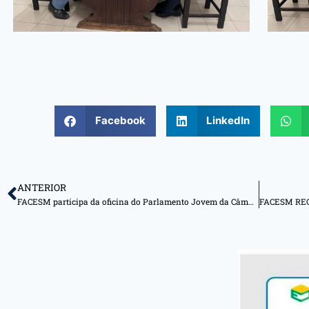
Facebook
LinkedIn
ANTERIOR
FACESM participa da oficina do Parlamento Jovem da Câmara Municipal de Wenceslau Brás com o tema: “Jovem Empreendedor”