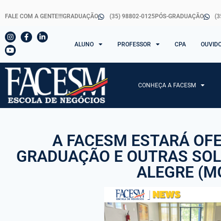
FALE COM A GENTE!!!
GRADUAÇÃO
(35) 98802-0125
PÓS-GRADUAÇÃO
(3
ALUNO
PROFESSOR
CPA
OUVID
CONHEÇA A FACESM
A FACESM ESTARÁ OF
GRADUAÇÃO E OUTRAS SO
ALEGRE (M