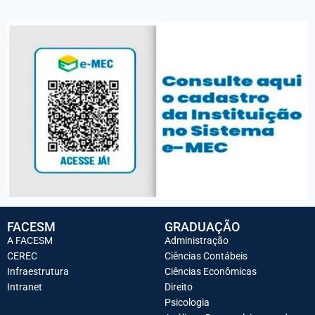
FACESM
GRADUAÇÃO
A FACESM
Administração
CEREC
Ciências Contábeis
Infraestrutura
Ciências Econômicas
Intranet
Direito
Psicologia