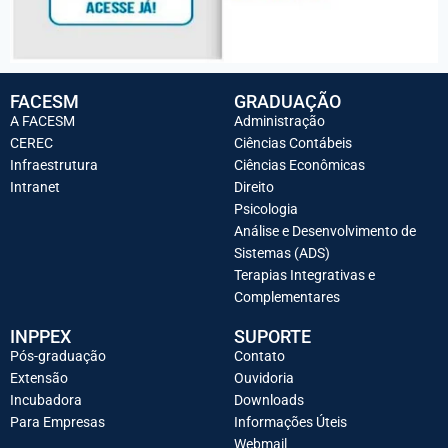
FACESM
GRADUAÇÃO
A FACESM
Administração
CEREC
Ciências Contábeis
Infraestrutura
Ciências Econômicas
Intranet
Direito
Psicologia
Análise e Desenvolvimento de
Sistemas (ADS)
Terapias Integrativas e
Complementares
INPPEX
SUPORTE
Pós-graduação
Contato
Extensão
Ouvidoria
Incubadora
Downloads
Para Empresas
Informações Úteis
Webmail